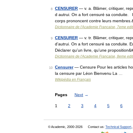
CENSURER
— v. a. Blâmer, critiquer, rep
8
d autrui. On a fort censuré sa conduite. Il
corps prononcent contre leurs membres
Dictionnaire de l'Academie Francaise, 7eme edi
CENSURER
— v. tr. Blâmer, critiquer, re
9
d’autrui. On a fort censuré sa conduite. 
Déclarer qu’un livre, qu’une proposition
Dictionnaire de l'Academie Francaise, 8eme edi
Censurer
— Censure Pour les articles h
10
la censure par Léon Bienvenu La …
Wikipédia en Français
Pages
Next
→
1
2
3
4
5
6
© Academic, 2000-2026
Contact us:
Technical Support
,