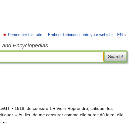
Remember this site
Embed dictionaries into your website
EN
s and Encyclopedias
Search!
: 1&GT; • 1518; de censure 1 ♦ Vieilli Reprendre, critiquer les
ritiquer. « Au lieu de me censurer comme elle aurait dû faire, elle
0; …