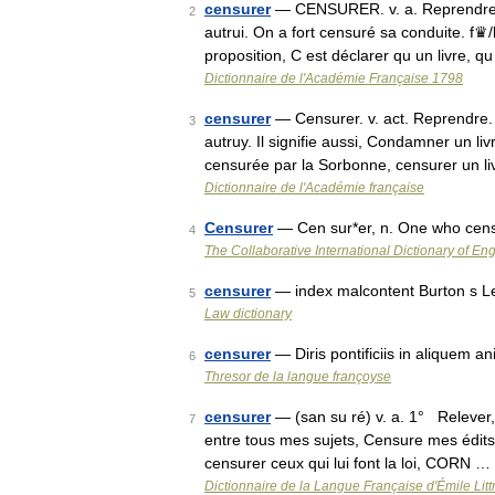
censurer
— CENSURER. v. a. Reprendre. Il
2
autrui. On a fort censuré sa conduite. f
proposition, C est déclarer qu un livre,
Dictionnaire de l'Académie Française 1798
censurer
— Censurer. v. act. Reprendre. I
3
autruy. Il signifie aussi, Condamner un li
censurée par la Sorbonne, censurer un l
Dictionnaire de l'Académie française
Censurer
— Cen sur*er, n. One who cens
4
The Collaborative International Dictionary of Eng
censurer
— index malcontent Burton s Le
5
Law dictionary
censurer
— Diris pontificiis in aliquem 
6
Thresor de la langue françoyse
censurer
— (san su ré) v. a. 1° Relever,
7
entre tous mes sujets, Censure mes édits,
censurer ceux qui lui font la loi, CORN …
Dictionnaire de la Langue Française d'Émile Litt