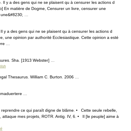
 y a des gens qui ne se plaisent qu à censurer les actions d
♛/b] En matière de Dogme, Censurer un livre, censurer une
 qu une&#8230; …
l y a des gens qui ne se plaisent qu à censurer les actions d
vre, une opinion par authorité Ecclesiastique. Cette opinion a esté
ivre …
ures. Sha. [1913 Webster] …
lish
gal Thesaurus. William C. Burton. 2006 …
animaduertere …
 reprendre ce qui paraît digne de blâme. • Cette seule rebelle,
 attaque mes projets, ROTR. Antig. IV, 6. • Il [le peuple] aime à
ré