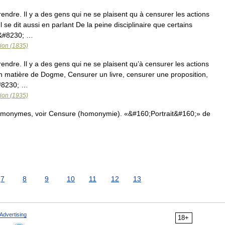
rendre. Il y a des gens qui ne se plaisent qu à censurer les actions
 se dit aussi en parlant De la peine disciplinaire que certains
.&#8230; …
tion (1835)
prendre. Il y a des gens qui ne se plaisent qu’à censurer les actions
En matière de Dogme, Censurer un livre, censurer une proposition,
&#8230; …
tion (1935)
omonymes, voir Censure (homonymie). «&#160;Portrait&#160;» de
7
8
9
10
11
12
13
Advertising
18+