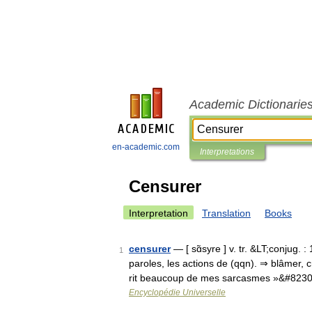
Academic Dictionarie
en-academic.com
Interpretations
Censurer
Interpretation
Translation
Books
censurer
— [ sɑ̃syre ] v. tr. &LT;conjug. 
1
paroles, les actions de (qqn). ⇒ blâmer, c
rit beaucoup de mes sarcasmes »&#823
Encyclopédie Universelle